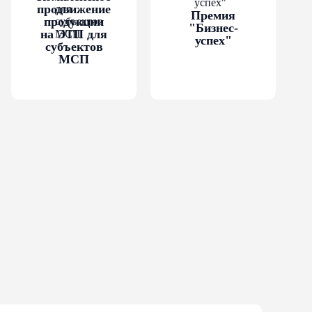
продвижение
Премия
продукции
"Бизнес-
на ЭТП для
успех"
субъектов
МСП