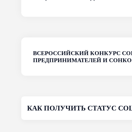
СТАТУС СОЦИАЛЬНОГО
Если ваш бизнес направлен на дост
категорий граждан (при соблюдении
производство и реализацию товаров
получить статус социального предп
ВСЕРОССИЙСКИЙ КОНКУРС СО
ПРЕДПРИНИМАТЕЛЕЙ И СОНКО
ЧТО ДАЕТ СТАТУС «СОЦИАЛЬ
Участие в выставочно-ярмар
программе;
Реализация мероприятий, н
различные гранты, конкурсы:
КАК ПОЛУЧИТЬ СТАТУС С
Льготное кредитование;
Проведение информационной