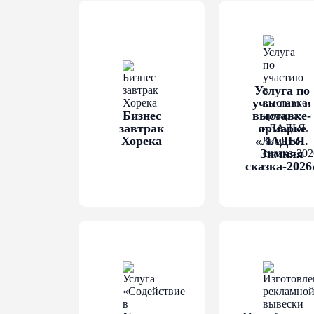
внесения в ЕГРЮЛ (ЕГРИП) 
предпринимателя)
Услуга по
участию в
Бизнес
выставке-
завтрак
ярмарке
Хорека
«ЛАДЬЯ.
Зимняя
сказка-2026