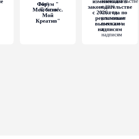
ие
изменениям в
Форум "
законодательстве
Мой бизнес.
с 2026 года по
Мой
рекламным
Креатив"
вывескам и
надписям