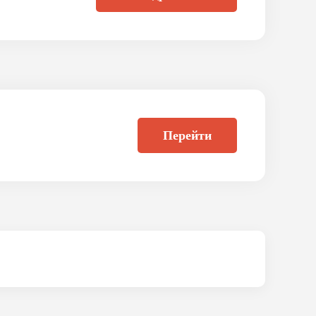
занятости социально уязвимых
социальных проблем или
й, то ваша компания может
у.
Перейти
руглых столах, в акселерационной
ки заявочной документации на
й (интернет, СМИ);