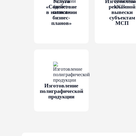
Услуга
Изготовлен
«Содействие
рекламной
в написании
вывески
бизнес-
субъектам
планов»
МСП
Изготовление
полиграфической
продукции