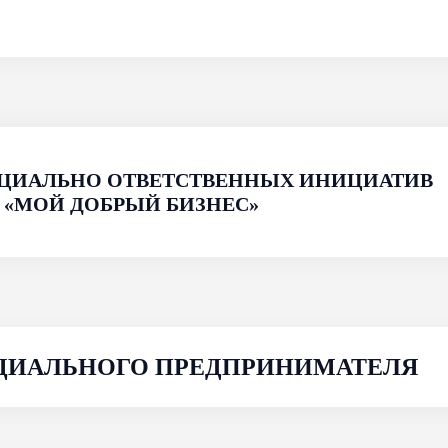
 ПРЕДПРИНИМАТЕЛЯ
ижение общественно полезных целей, обеспечение 
 условий численности трудоустроенных), решение 
 для граждан из числа социально уязвимых категори
риятия и претендовать на государственную поддержк
ЦИАЛЬНО ОТВЕТСТВЕННЫХ ИНИЦИАТИВ
 «МОЙ ДОБРЫЙ БИЗНЕС»
НОЕ ПРЕДПРИЯТИЕ»
очных мероприятиях, в тренингах, деловых играх, к
аправленных на формирование навыков по подготов
 бизнес-план, проект и др;
ОЦИАЛЬНОГО ПРЕДПРИНИМАТЕЛЯ
 кампании о деятельности социальных предприяти