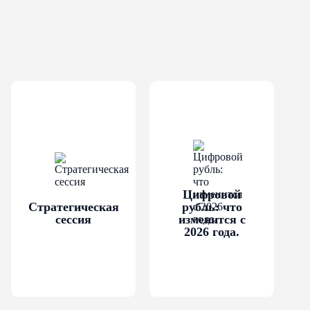
го и среднего
 налоговой службы Российской
верить наличие записи в Едином
есяц до обращения в
алоговый орган через форму,
Цифровой
Стратегическая
рубль: что
сессия
изменится с
службы Российской Федерации:
2026 года.
о и (или) реализацию подакцизных
ением общераспространенных
нее года, следующего за годом