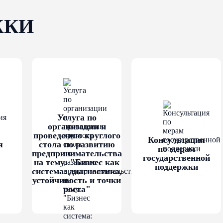
ЖКИ
 Центра «Мой бизнес» на льготных условиях.
ИЯ
жна быть включена в единый Реестр субъектов мало
ие которого осуществляется на сайте Федеральной
.ru/
. Заявителю рекомендуется заблаговременно про
 среднего предпринимательства не позднее, чем за м
Услуга по
организации и
учае отсутствия записи необходимо обратиться в н
проведению круглого
Консультация
nalog.ru.
я
стола по развитию
по мерам
предпринимательства
государственной
на тему: "Бизнес как
редставленным на сайте Федеральной налоговой 
поддержки
система: диагностика,
tml
, Заявитель не должен осуществлять производств
устойчивость и точки
 (или) реализацию полезных ископаемых (за исключ
роста"
ечни кодов ОКВЭД2.
 с целью признания социальным предприятием не ра