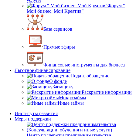
услуги
Форум "
Мой бизнес. Мой Креатив"
База сервисов
Прямые эфиры
Финансовые инструменты для бизнеса
Льготное финансирование
Подать обращение
О фонде
Заемщику
Раскрытие информации
Микрозаймы
Иные займы
Институты развития
Меры поддержки
Центр поддержки предпринимательства