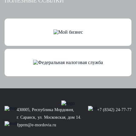
ПОЛЕЗНЫЕ ССЫЛКИ
430005, Республика Мордовия,
+7 (8342) 24-77-77
г. Саранск, ул. Московская, дом 14.
fpprm@e-mordovia.ru