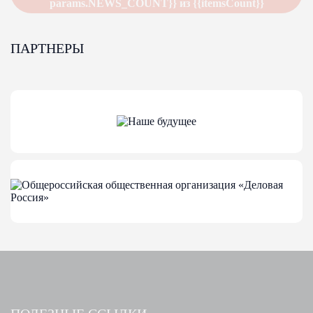
params.NEWS_COUNT}} из {{itemsCount}}
ПАРТНЕРЫ