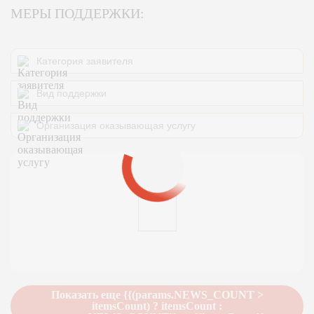
МЕРЫ ПОДДЕРЖКИ:
Показать еще {{(params.NEWS_COUNT >
itemsCount) ? itemsCount :