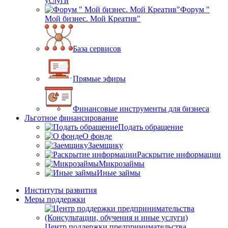
услуги
Форум "
Мой бизнес. Мой Креатив"
База сервисов
Прямые эфиры
Финансовые инструменты для бизнеса
Льготное финансирование
Подать обращение
О фонде
Заемщику
Раскрытие информации
Микрозаймы
Иные займы
Институты развития
Меры поддержки
Центр поддержки предпринимательства